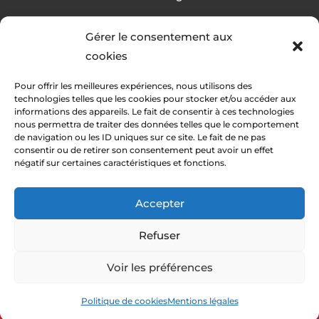
Gérer le consentement aux
cookies
RÉALISATION
Pour offrir les meilleures expériences, nous utilisons des
technologies telles que les cookies pour stocker et/ou accéder aux
informations des appareils. Le fait de consentir à ces technologies
nous permettra de traiter des données telles que le comportement
de navigation ou les ID uniques sur ce site. Le fait de ne pas
consentir ou de retirer son consentement peut avoir un effet
négatif sur certaines caractéristiques et fonctions.
Accepter
Refuser
Les prestations
Voir les préférences
Décoration d'intérieur à La Roche-sur-
Yon
© Décor Peint – 2023 – Tous droits réservés
Politique de cookies
Mentions légales
Décoration d'intérieur aux Sables