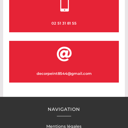

02 51 31 81 55

decorpeint8544@gmail.com
NAVIGATION
Mentions légales