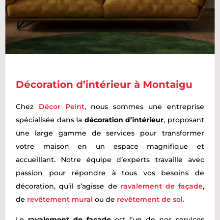
Décoration d’intérieur à
Montaigu
Chez
Décor Peint
, nous sommes une entreprise
spécialisée dans la
décoration
d’intérieur
, proposant
une large gamme de services pour transformer
votre maison en un espace magnifique et
accueillant. Notre équipe d’experts travaille avec
passion pour répondre à tous vos besoins de
décoration, qu’il s’agisse de
ravalement de façade
,
de
revêtement mural
ou de
revêtement de sol.
Le
ravalement de façade
est l’un de nos services